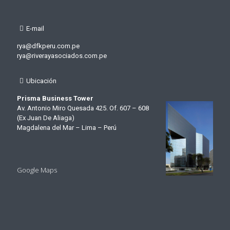
E-mail
rya@dfkperu.com.pe
rya@riverayasociados.com.pe
Ubicación
Prisma Business Tower
Av. Antonio Miro Quesada 425. Of. 607 – 608
(Ex Juan De Aliaga)
Magdalena del Mar – Lima – Perú
Google Maps