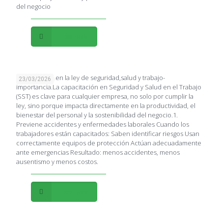
del negocio
Leer más
Capacitación en la ley de seguridad,salud y trabajo-
23/03/2026
importancia.La capacitación en Seguridad y Salud en el Trabajo
(SST) es clave para cualquier empresa, no solo por cumplir la
ley, sino porque impacta directamente en la productividad, el
bienestar del personal y la sostenibilidad del negocio.1.
Previene accidentes y enfermedades laborales Cuando los
trabajadores están capacitados: Saben identificar riesgos Usan
correctamente equipos de protección Actúan adecuadamente
ante emergencias Resultado: menos accidentes, menos
ausentismo y menos costos.
Leer más