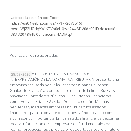
Unirse a la reunión por Zoom:
https://us04web.zoom.us/j/73772073545?
pwd=WjZ2UGdqYWtKTVp0cUQwd24wSDV0dz09 ID de reunión:
737 7207 3545 Contraseña: 4ADMq7
Publicaciones relacionadas
IMPORTANCIA DE LOS ESTADOS FINANCIEROS –
28/03/2026
INTERPRETACIÓN DE LA NORMATIVA TRIBUTARIA, presenta una
entrevista realizada por Erika Fernández Ibañez al señor
Gualberto Rivera Alarcón, socio principal de la firma Rivera &
Asociados Contadores Públicos.1. Los Estados Financieros
como Herramienta de Gestión Debilidad común: Muchas
pequeñas y medianas empresas no utilizan los estados
financieros para la toma de decisiones, viéndolos solo como
algo histórico.Importancia: En los estados financieros descansa
toda la información de la empresa. Son fundamentales para
realizar proyecciones y predicciones acertadas sobre el futuro