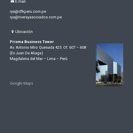
E-mail
rya@dfkperu.com.pe
rya@riverayasociados.com.pe
Ubicación
Prisma Business Tower
Av. Antonio Miro Quesada 425. Of. 607 – 608
(Ex Juan De Aliaga)
Magdalena del Mar – Lima – Perú
Google Maps